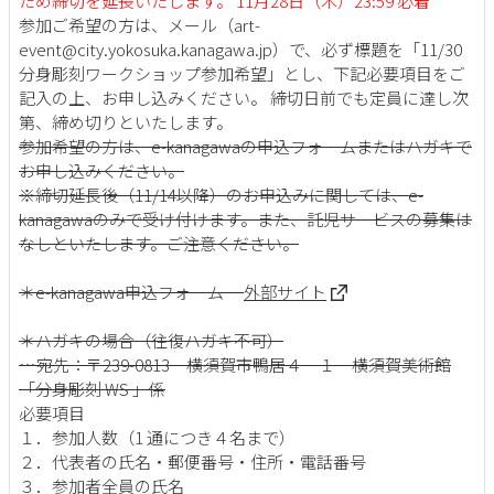
ため締切を延長いたします。 11月28日（木）23:59 必着
参加ご希望の方は、メール（art-
event@city.yokosuka.kanagawa.jp）で、必ず標題を「11/30
分身彫刻ワークショップ参加希望」とし、下記必要項目をご
記入の上、お申し込みください。 締切日前でも定員に達し次
第、締め切りといたします。
参加希望の方は、e-kanagawaの申込フォーム
またはハガキ
で
お申し込みください。
※締切延長後（11/14以降）のお申込みに関しては、e-
kanagawaのみで受け付けます。また、託児サービスの募集は
なしといたします。ご注意ください。
＊e-kanagawa申込フォーム
外部サイト
＊ハガキの場合（往復ハガキ不可）
…宛先：〒239-0813 横須賀市鴨居４－１ 横須賀美術館
「分身彫刻 WS 」係
必要項目
１．参加人数（1 通につき４名まで）
２．代表者の氏名・郵便番号・住所・電話番号
３．参加者全員の氏名