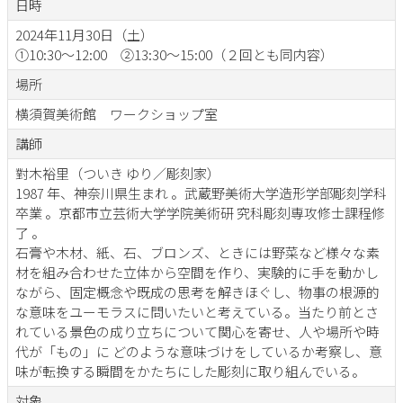
日時
2024年11月30日（土）
①10:30～12:00 ②13:30～15:00（２回とも同内容）
場所
横須賀美術館 ワークショップ室
講師
對木裕里（ついき ゆり／彫刻家）
1987 年、神奈川県生まれ 。武蔵野美術大学造形学部彫刻学科
卒業 。京都市立芸術大学学院美術研 究科彫刻専攻修士課程修
了 。
石膏や木材、紙、石、ブロンズ、ときには野菜など様々な素
材を組み合わせた立体から空間を作り、実験的に手を動かし
ながら、固定概念や既成の思考を解きほぐし、物事の根源的
な意味をユーモラスに問いたいと考えている。当たり前とさ
れている景色の成り立ちについて関心を寄せ、人や場所や時
代が「もの」に どのような意味づけをしているか考察し、意
味が転換する瞬間をかたちにした彫刻に取り組んでいる。
対象