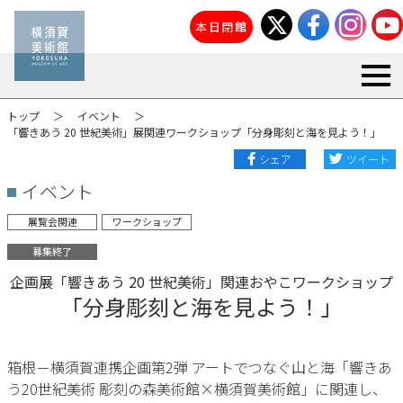
本日閉館
togg
トップ
イベント
「響きあう 20 世紀美術」展関連ワークショップ「分身彫刻と海を見よう！」
シェア
ツイート
イベント
展覧会関連
ワークショップ
募集終了
企画展「響きあう 20 世紀美術」関連おやこワークショップ
「分身彫刻と海を見よう！」
箱根－横須賀連携企画第2弾 アートでつなぐ山と海「響きあ
う20世紀美術 彫刻の森美術館×横須賀美術館」に関連し、