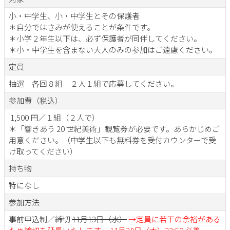
小・中学生、小・中学生とその保護者
＊自分ではさみが使えることが条件です。
＊小学２年生以下は、必ず保護者が同伴してください。
＊小・中学生を含まない大人のみの参加はご遠慮ください。
定員
抽選 各回８組 ２人１組で応募してください。
参加費（税込）
1,500 円／１組（２人で）
＊「響きあう 20 世紀美術」観覧券が必要です。あらかじめご
用意ください。（中学生以下も無料券を受付カウンターで受
け取ってください）
持ち物
特になし
参加方法
事前申込制／締切
11月13日（水）
→定員に若干の余裕がある