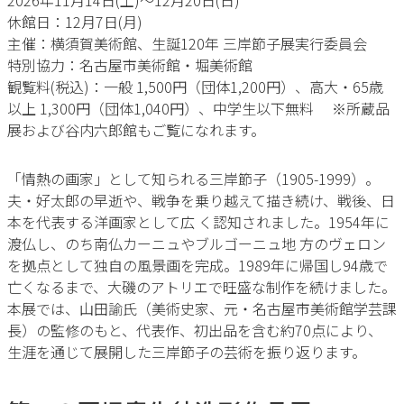
2026年11月14日(土)〜12月20日(日)
休館日：12月7日(月)
主催：横須賀美術館、生誕120年 三岸節子展実行委員会
特別協力：名古屋市美術館・堀美術館
観覧料(税込)：一般 1,500円（団体1,200円）、高大・65歳
以上 1,300円（団体1,040円）、中学生以下無料 ※所蔵品
展および谷内六郎館もご覧になれます。
「情熱の画家」として知られる三岸節子（1905-1999）。
夫・好太郎の早逝や、戦争を乗り越えて描き続け、戦後、日
本を代表する洋画家として広 く認知されました。1954年に
渡仏し、のち南仏カーニュやブルゴーニュ地 方のヴェロン
を拠点として独自の風景画を完成。1989年に帰国し94歳で
亡くなるまで、大磯のアトリエで旺盛な制作を続けました。
本展では、山田諭氏（美術史家、元・名古屋市美術館学芸課
長）の監修のもと、代表作、初出品を含む約70点により、
生涯を通じて展開した三岸節子の芸術を振り返ります。