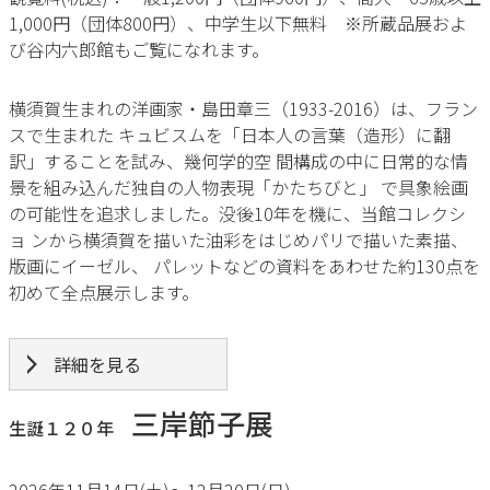
1,000円（団体800円）、中学生以下無料 ※所蔵品展およ
び谷内六郎館もご覧になれます。
横須賀生まれの洋画家・島田章三（1933-2016）は、フラン
スで生まれた キュビスムを「日本人の言葉（造形）に翻
訳」することを試み、幾何学的空 間構成の中に日常的な情
景を組み込んだ独自の人物表現「かたちびと」 で具象絵画
の可能性を追求しました。没後10年を機に、当館コレクシ
ョ ンから横須賀を描いた油彩をはじめパリで描いた素描、
版画にイーゼル、 パレットなどの資料をあわせた約130点を
初めて全点展示します。
詳細を見る
三岸節子展
生誕１２０年