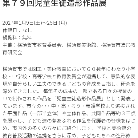
第７９回児童生徒造形作品展
2027年1月9日(土)〜25日 (月)
休館日：なし
観覧料：無料
主催：横須賀市教育委員会、横須賀美術館、横須賀市造形教
育研究会
横須賀市では図工・美術教育において６０数年にわたり小学
校・中学校・高等学校と教育委員会が連携して、意欲的な表
現や自分らしい工夫のできる子どもの育成を目指し、研究を
深めてきました。 毎年その成果の一部である日々の授業の
中で制作された作品を「児童生徒造形作品展」として発表し
ています。市立の小・中・高・ろう・養護学校より選抜され
た平面作品（一部半立体）や立体作品、共同作品等約３千点
を展示し、子ども達の夢あふれる作品を保護者の皆様をはじ
め、市内外の多くの方々にご紹介します。 学校と美術館の
教育普及活動の連携をさらに深め、子どもたちへの造形教