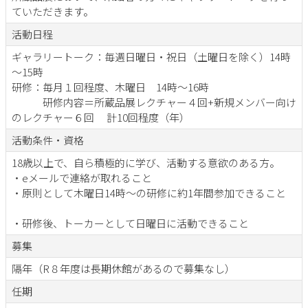
ていただきます。
活動日程
ギャラリートーク：毎週日曜日・祝日（土曜日を除く）14時
～15時
研修：毎月１回程度、木曜日 14時～16時
研修内容＝所蔵品展レクチャー４回+新規メンバー向け
のレクチャー６回 計10回程度（年）
活動条件・資格
18歳以上で、自ら積極的に学び、活動する意欲のある方。
・eメールで連絡が取れること
・原則として木曜日14時～の研修に約1年間参加できること
・研修後、トーカーとして日曜日に活動できること
募集
隔年（R８年度は長期休館があるので募集なし）
任期