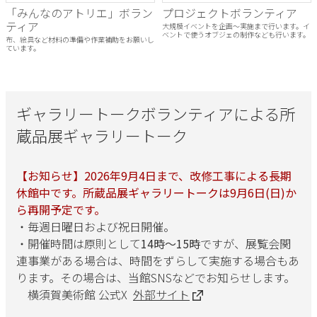
「みんなのアトリエ」ボラン
プロジェクトボランティア
ティア
大規模イベントを企画～実施まで行います。イ
ベントで使うオブジェの制作なども行います。
布、絵具など材料の準備や作業補助をお願いし
ています。
ギャラリートークボランティアによる所
蔵品展ギャラリートーク
【お知らせ】2026年9月4日まで、改修工事による長期
休館中です。所蔵品展ギャラリートークは9月6日(日)か
ら再開予定です。
・毎週日曜日および祝日開催。
・開催時間は原則として
14時～15時
ですが、展覧会関
連事業がある場合は、時間をずらして実施する場合もあ
ります。その場合は、当館SNSなどでお知らせします。
横須賀美術館 公式X
外部サイト