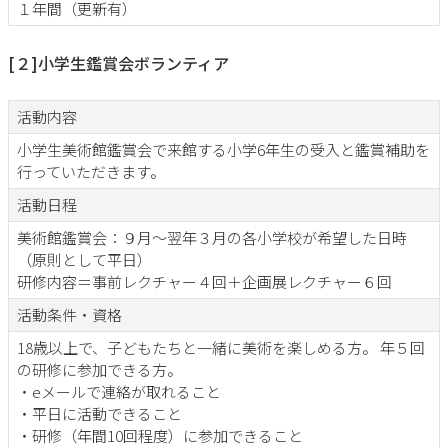
１年間（更新有）
[２]小学生鑑賞会ボランティア
活動内容
小学生美術館鑑賞会で来館する小学6年生の受入と鑑賞補助を
行っていただきます。
活動日程
美術館鑑賞会：９月～翌年３月の各小学校が希望した日時
（原則として平日）
研修内容＝事前レクチャー４回＋企画展レクチャー６回
活動条件・資格
18歳以上で、子どもたちと一緒に美術を楽しめる方。 年５回
の研修に参加できる方。
・eメールで連絡が取れること
・平日に活動できること
・研修（年間10回程度）に参加できること