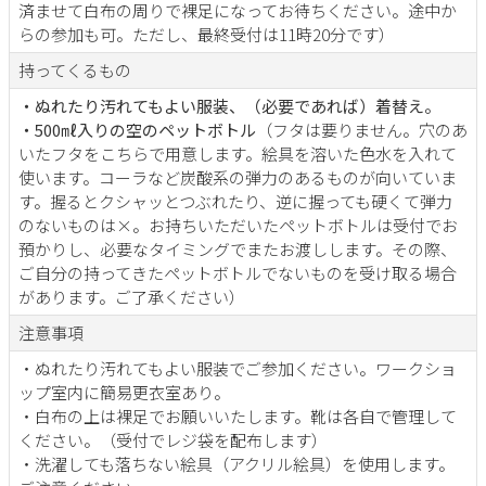
済ませて白布の周りで裸足になってお待ちください。途中か
らの参加も可。ただし、最終受付は11時20分です）
持ってくるもの
・ぬれたり汚れてもよい服装、（必要であれば）着替え。
・500㎖入りの空のペットボトル
（フタは要りません。穴のあ
いたフタをこちらで用意します。絵具を溶いた色水を入れて
使います。コーラなど炭酸系の弾力のあるものが向いていま
す。握るとクシャッとつぶれたり、逆に握っても硬くて弾力
のないものは×。お持ちいただいたペットボトルは受付でお
預かりし、必要なタイミングでまたお渡しします。その際、
ご自分の持ってきたペットボトルでないものを受け取る場合
があります。ご了承ください）
注意事項
・ぬれたり汚れてもよい服装でご参加ください。ワークショ
ップ室内に簡易更衣室あり。
・白布の上は裸足でお願いいたします。靴は各自で管理して
ください。（受付でレジ袋を配布します）
・洗濯しても落ちない絵具（アクリル絵具）を使用します。