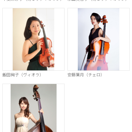
飯田絢子（ヴィオラ）
安藤葉月（チェロ）