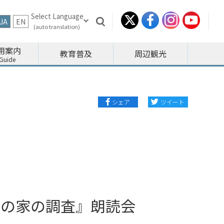
JA
EN
用案内
教育普及
周辺観光
シェア
ツイート
んの家の調査』朗読会