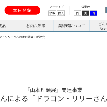
文字サイズ
背景色
本日閉館
標準
拡大
白
黒
青
ご利
蔵品
谷内六郎館
美術館について
ン・リリーさんの家の調査」朗読会
「山本理顕展」関連事業
んによる『ドラゴン・リリーさ