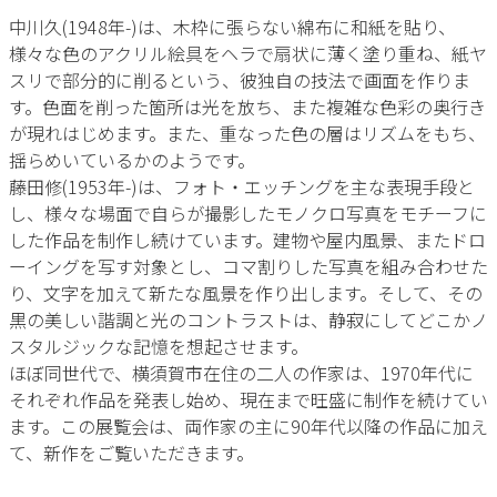
中川久(1948年-)は、木枠に張らない綿布に和紙を貼り、
様々な色のアクリル絵具をヘラで扇状に薄く塗り重ね、紙ヤ
スリで部分的に削るという、彼独自の技法で画面を作りま
す。色面を削った箇所は光を放ち、また複雑な色彩の奥行き
が現れはじめます。また、重なった色の層はリズムをもち、
揺らめいているかのようです。
藤田修(1953年-)は、フォト・エッチングを主な表現手段と
し、様々な場面で自らが撮影したモノクロ写真をモチーフに
した作品を制作し続けています。建物や屋内風景、またドロ
ーイングを写す対象とし、コマ割りした写真を組み合わせた
り、文字を加えて新たな風景を作り出します。そして、その
黒の美しい諧調と光のコントラストは、静寂にしてどこかノ
スタルジックな記憶を想起させます。
ほぼ同世代で、横須賀市在住の二人の作家は、1970年代に
それぞれ作品を発表し始め、現在まで旺盛に制作を続けてい
ます。この展覧会は、両作家の主に90年代以降の作品に加え
て、新作をご覧いただきます。