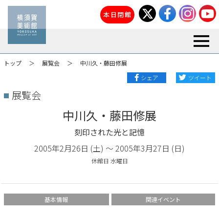
本日閉館
toggl
トップ
展覧会
中川久・藤田修展
シェア
ツイート
展覧会
中川久・藤田修展
刻印された光と記憶
2005年2月26日 (土) 〜 2005年3月27日 (日)
休館日 水曜日
基本情報
関連イベント