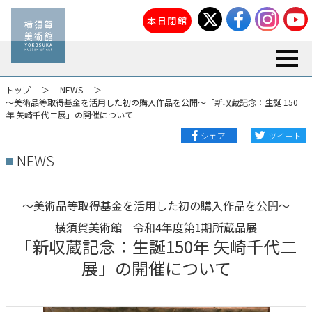
本日閉館
toggl
トップ
NEWS
～美術品等取得基金を活用した初の購入作品を公開～「新収蔵記念：生誕 150
年 矢崎千代二展」の開催について
シェア
ツイート
NEWS
～美術品等取得基金を活用した初の購入作品を公開～
横須賀美術館 令和4年度第1期所蔵品展
「新収蔵記念：生誕150年 矢崎千代二
展」の開催について