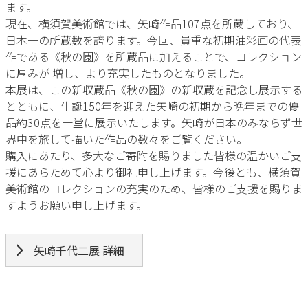
ます。
現在、横須賀美術館では、矢崎作品107点を所蔵しており、
日本一の所蔵数を誇ります。今回、貴重な初期油彩画の代表
作である《秋の園》を所蔵品に加えることで、コレクション
に厚みが 増し、より充実したものとなりました。
本展は、この新収蔵品《秋の園》の新収蔵を記念し展示する
とともに、生誕150年を迎えた矢崎の初期から晩年までの優
品約30点を一堂に展示いたします。矢崎が日本のみならず世
界中を旅して描いた作品の数々をご覧ください。
購入にあたり、多大なご寄附を賜りました皆様の温かいご支
援にあらためて心より御礼申し上げます。今後とも、横須賀
美術館のコレクションの充実のため、皆様のご支援を賜りま
すようお願い申し上げます。
矢崎千代二展 詳細