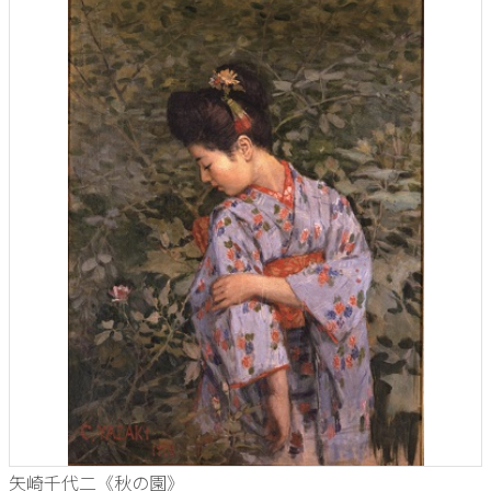
矢崎千代二《秋の園》