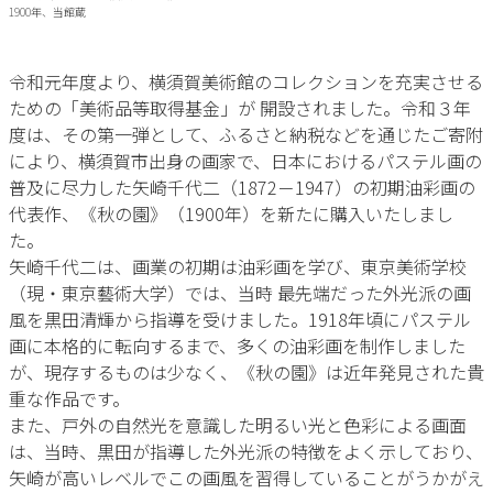
1900年、当館蔵
令和元年度より、横須賀美術館のコレクションを充実させる
ための「美術品等取得基金」が 開設されました。令和３年
度は、その第一弾として、ふるさと納税などを通じたご寄附
により、横須賀市出身の画家で、日本におけるパステル画の
普及に尽力した矢崎千代二（1872－1947）の初期油彩画の
代表作、《秋の園》（1900年）を新たに購入いたしまし
た。
矢崎千代二は、画業の初期は油彩画を学び、東京美術学校
（現・東京藝術大学）では、当時 最先端だった外光派の画
風を黒田清輝から指導を受けました。1918年頃にパステル
画に本格的に転向するまで、多くの油彩画を制作しました
が、現存するものは少なく、《秋の園》は近年発見された貴
重な作品です。
また、戸外の自然光を意識した明るい光と色彩による画面
は、当時、黒田が指導した外光派の特徴をよく示しており、
矢崎が高いレベルでこの画風を習得していることがうかがえ