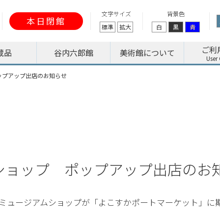
文字サイズ
背景色
本日閉館
標準
拡大
白
黒
青
ご利
蔵品
谷内六郎館
美術館について
ップアップ出店のお知らせ
ショップ ポップアップ出店のお
ミュージアムショップが「よこすかポートマーケット」に