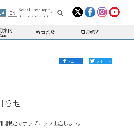
JA
EN
用案内
教育普及
周辺観光
シェア
ツイート
知らせ
期間限定でポップアップ出店します。