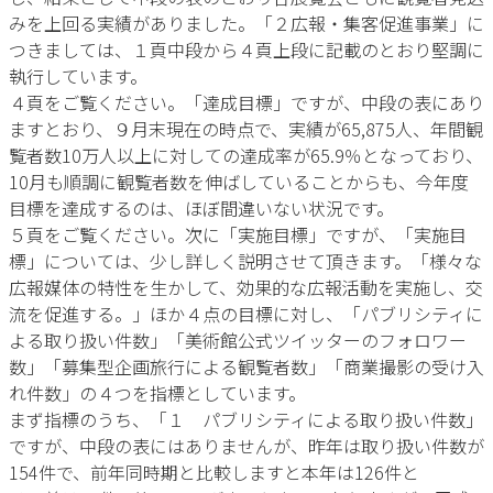
みを上回る実績がありました。「２広報・集客促進事業」に
つきましては、１頁中段から４頁上段に記載のとおり堅調に
執行しています。
４頁をご覧ください。「達成目標」ですが、中段の表にあり
ますとおり、９月末現在の時点で、実績が65,875人、年間観
覧者数10万人以上に対しての達成率が65.9％となっており、
10月も順調に観覧者数を伸ばしていることからも、今年度
目標を達成するのは、ほぼ間違いない状況です。
５頁をご覧ください。次に「実施目標」ですが、「実施目
標」については、少し詳しく説明させて頂きます。「様々な
広報媒体の特性を生かして、効果的な広報活動を実施し、交
流を促進する。」ほか４点の目標に対し、「パブリシティに
よる取り扱い件数」「美術館公式ツイッターのフォロワー
数」「募集型企画旅行による観覧者数」「商業撮影の受け入
れ件数」の４つを指標としています。
まず指標のうち、「１ パブリシティによる取り扱い件数」
ですが、中段の表にはありませんが、昨年は取り扱い件数が
154件で、前年同時期と比較しますと本年は126件と