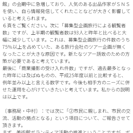
館」の会期中に急増しており、人気のある出品作家がＳＮＳ
を使い、自ら情報発信してくれたことなどが大きく影響して
いると考えられます。
６頁をご覧ください。次に「募集型企画旅行による観覧者
数」ですが、上半期の観覧者数は93人と昨年と比べると大
幅に減少しています。これは、募集型企画旅行の件数のうち
75％以上を占めていた、ある旅行会社のツアー企画が無く
なったことが大きな原因です。新たなツアー誘致のための方
策が必要であると考えています。
最後に「商業撮影の受け入れ件数」ですが、過去最多となっ
た昨年には及ばぬものの、平成25年度以前と比較すると、
例年並み以上と言える数字です。今後も相手方のニーズに併
せた運用を心がけていきたいと考えています。私からの説明
は以上です。
〔事務局・中村〕：では次に「②市民に親しまれ、市民の交
流、活動の拠点となる」という項目について、ご報告させて
頂きます。
まず、美術館ボランティア活動の推進ということですが、ボ