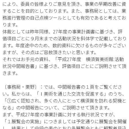
により、委員の皆様よりご意見を頂き、事業の早期改善に資
することを目的としております。また、事務局としては、業
務進行管理の自己点検ツールとしても有効であると考えてお
ります。
体裁としては昨年同様、27年度の事業計画書に基づき、評
価項目ごとに９月末までの活動状況を斜体字で記載しており
ます。年度途中のため、数的資料に欠けるものが多々ござい
ますが、その点はご容赦頂きたいと思います。
それではお手元の資料、「平成27年度 横須賀美術館 活動
状況中間報告書」に基づき、評価項目ごとにご説明させて頂
きます。
〔事務局・栗野〕：では、中間報告書の１頁をご覧くださ
い。私からは、「Ⅰ美術を通じた交流を促進する」のうち、
「①広く認知され、多くの人にとって横須賀を訪れる契機と
なる」の中間報告について、ご説明させて頂きます。
まず、平成27年度の事業計画に対する執行状況ですが、
「１展覧会の実施」につきましては予定通りに展覧会を開催
し、結果として中段の表のとおり各展覧会ともに観覧者見込