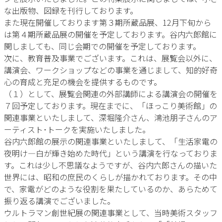
な出版物、図録を刊行しております。
また現在開催しております第３期所蔵品展、12月下旬から
は第４期所蔵品展の開催を予定しております。谷内六郎館に
関しましても、同じ会期での開催を予定しております。
次に、教育普及事業でございます。これは、展覧会以外に、
講演会、ワークショップなどの事業を通じまして、知的好奇
心の育成と充足の機会を提供するものです。
（１）として、展覧会関連の外部講師による講演会の開催を
７回予定しております。現在までに、「ほっこり美術館」の
関連事業といたしまして、深堀隆介さん、鴻池朋子さんのア
ーティスト･トークを実施いたしました。
谷内六郎館の展示の関連事業といたしまして、「生活家電の
夜明け―白が輝き始めた時代」という講演を行なっておりま
す。これは少し不思議なようですが、谷内六郎さんの描いた
世界には、昭和の庶民のくらしが描かれております。その中
で、家電がどのような役割を果たしているのか、あらためて
振り返る講演でございました。
ウルトラマン創世紀展の関連事業として、当時美術スタッフ