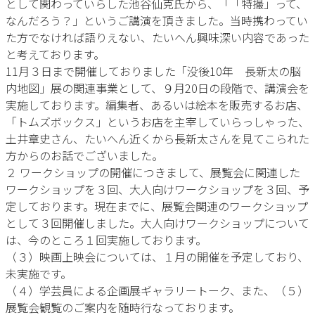
として関わっていらした池谷仙克氏から、「「特撮」って、
なんだろう？」というご講演を頂きました。当時携わってい
た方でなければ語りえない、たいへん興味深い内容であった
と考えております。
11月３日まで開催しておりました「没後10年 長新太の脳
内地図」展の関連事業として、９月20日の段階で、講演会を
実施しております。編集者、あるいは絵本を販売するお店、
「トムズボックス」というお店を主宰していらっしゃった、
土井章史さん、たいへん近くから長新太さんを見てこられた
方からのお話でございました。
２ ワークショップの開催につきまして、展覧会に関連した
ワークショップを３回、大人向けワークショップを３回、予
定しております。現在までに、展覧会関連のワークショップ
として３回開催しました。大人向けワークショップについて
は、今のところ１回実施しております。
（３）映画上映会については、１月の開催を予定しており、
未実施です。
（４）学芸員による企画展ギャラリートーク、また、（５）
展覧会観覧のご案内を随時行なっております。