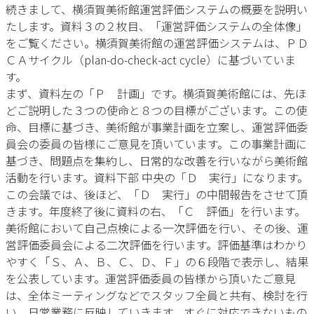
続きまして、横須賀美術館運営評価システムの概要を説明い
たします。資料３の２枚目、「運営評価システムの全体像」
をご覧ください。横須賀美術館の運営評価システムは、ＰＤ
ＣＡサイクル（plan-do-check-act cycle）に基づいていま
す。
まず、資料左の「Ｐ 計画」です。横須賀美術館には、先ほ
どご説明した３つの使命と８つの目標がございます。この使
命、目標に基づき、美術館が事業計画を立案し、運営評価委
員会の委員の皆様にご意見を頂いています。この事業計画に
基づき、問題点を集約し、日常的な改善を行いながら美術館
活動を行います。資料下部 中央の「Ｄ 実行」になります。
この会議では、後ほど、「Ｄ 実行」の中間報告をさせて頂
きます。年度終了後に資料の右、「Ｃ 評価」を行います。
美術館において自己点検による一次評価を行い、その後、運
営評価委員会による二次評価を行います。評価基準はわかり
やすく「Ｓ、Ａ、Ｂ、Ｃ、Ｄ、Ｆ」の６段階で表示し、結果
を公表しています。運営評価委員の皆様から頂いたご意見
は、全体ミーティングなどでスタッフ全員と共有、検討を行
い、日常業務に反映していきます。すぐに対応できないもの