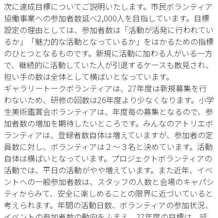
次に達成目標についてご説明いたします。市民ボランティア
協働事業への参加者数延べ2,000人を目指しています。目標
設定の理由としては、参加者数は「活動が活発に行われてい
るか」「魅力的な活動となっているか」をはかるための指標
のひとつとなるものです。新規に活動に加わる人がいる一方
で、継続的に活動していた人が引退するケースも散見され、
担い手の数は全体として横ばいとなっています。
ギャラリートークボランティアは、27年度は新規募集を行
わないため、研修の回数は26年度より少なくなります。小学
生美術鑑賞会ボランティアは、年度毎の募集となるので、参
加者数の増加を期待したいところです。みんなのアトリエボ
ランティアは、登録者数自体は増えていますが、参加者の定
員数に対し、ボランティアは２～３名と決めています。活動
自体は横ばいとなっています。プロジェクトボランティアの
活動では、平日の活動がやや増えています。また近年、イベ
ントへの一般参加者数は、スタッフの人数と会場のキャパシ
ティからみて、安全に楽しめることの限界に近づいていると
考えられます。年間の活動日数、ボランティアの参加状況、
イベントの参加者数の動向をふまえ、27年度の目標は、延