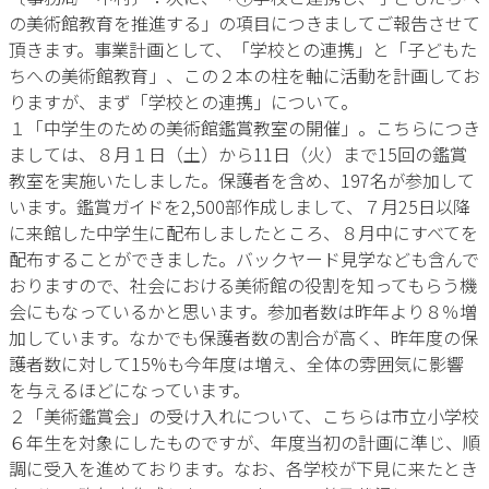
の美術館教育を推進する」の項目につきましてご報告させて
頂きます。事業計画として、「学校との連携」と「子どもた
ちへの美術館教育」、この２本の柱を軸に活動を計画してお
りますが、まず「学校との連携」について。
１「中学生のための美術館鑑賞教室の開催」。こちらにつき
ましては、８月１日（土）から11日（火）まで15回の鑑賞
教室を実施いたしました。保護者を含め、197名が参加して
います。鑑賞ガイドを2,500部作成しまして、７月25日以降
に来館した中学生に配布しましたところ、８月中にすべてを
配布することができました。バックヤード見学なども含んで
おりますので、社会における美術館の役割を知ってもらう機
会にもなっているかと思います。参加者数は昨年より８％増
加しています。なかでも保護者数の割合が高く、昨年度の保
護者数に対して15%も今年度は増え、全体の雰囲気に影響
を与えるほどになっています。
２「美術鑑賞会」の受け入れについて、こちらは市立小学校
６年生を対象にしたものですが、年度当初の計画に準じ、順
調に受入を進めております。なお、各学校が下見に来たとき