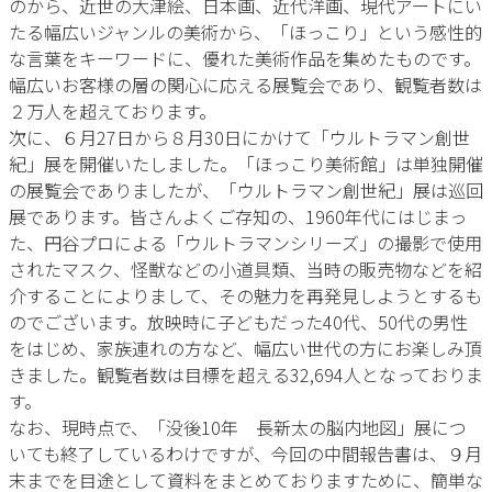
のから、近世の大津絵、日本画、近代洋画、現代アートにい
たる幅広いジャンルの美術から、「ほっこり」という感性的
な言葉をキーワードに、優れた美術作品を集めたものです。
幅広いお客様の層の関心に応える展覧会であり、観覧者数は
２万人を超えております。
次に、６月27日から８月30日にかけて「ウルトラマン創世
紀」展を開催いたしました。「ほっこり美術館」は単独開催
の展覧会でありましたが、「ウルトラマン創世紀」展は巡回
展であります。皆さんよくご存知の、1960年代にはじまっ
た、円谷プロによる「ウルトラマンシリーズ」の撮影で使用
されたマスク、怪獣などの小道具類、当時の販売物などを紹
介することによりまして、その魅力を再発見しようとするも
のでございます。放映時に子どもだった40代、50代の男性
をはじめ、家族連れの方など、幅広い世代の方にお楽しみ頂
きました。観覧者数は目標を超える32,694人となっておりま
す。
なお、現時点で、「没後10年 長新太の脳内地図」展につ
いても終了しているわけですが、今回の中間報告書は、９月
末までを目途として資料をまとめておりますために、簡単な