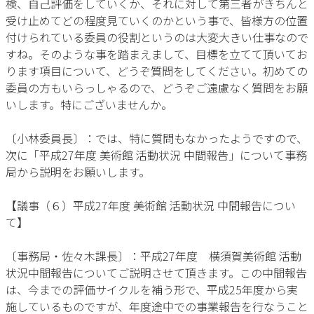
検、自己評価をしていくか、それに対して第三者がきちんと
受け止めてどの程度見ていくのかという事で、皆様方の位置
付けられている委員の役割というのは大変大きい仕事なので
すね。そのような事を踏まえまして、目標を立てて頂いてお
ります項目について、どうぞ質問をしてください。初めての
委員の方もいらっしゃるので、どうぞご遠慮なく質問をお願
いします。特にございませんか。
〔小林委員長〕：では、特に質問もなかったようですので、
次に「平成27年度 美術館 活動状況 中間報告」について事務
局から説明をお願いします。
【議事（６）平成27年度 美術館 活動状況 中間報告につい
て】
〔事務局・佐々木課長〕：平成27年度 横須賀美術館 活動
状況中間報告についてご説明させて頂きます。この中間報告
は、今までの評価サイクルを補う形で、平成25年度から実
施しているものですが、年度途中での事業報告を行なうこと