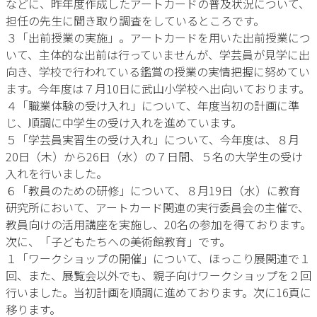
などに、昨年度作成したアートカードの普及状況について、
担任の先生に聞き取り調査をしているところです。
３「出前授業の実施」。アートカードを用いた出前授業につ
いて、主体的な出前は行っていませんが、学芸員が見学に出
向き、学校で行われている鑑賞の授業の実情把握に努めてい
ます。今年度は７月10日に武山小学校へ出向いております。
４「職業体験の受け入れ」について、年度当初の計画に準
じ、順調に中学生の受け入れを進めています。
５「学芸員実習生の受け入れ」について、今年度は、８月
20日（木）から26日（水）の７日間、５名の大学生の受け
入れを行いました。
６「教員のための研修」について、８月19日（水）に教育
研究所において、アートカード関連の実行委員会の主催で、
教員向けの活用講座を実施し、20名の参加を得ております。
次に、「子どもたちへの美術館教育」です。
１「ワークショップの開催」について、ほっこり展関連で１
回、また、展覧会以外でも、親子向けワークショップを２回
行いました。当初計画を順調に進めております。次に16頁に
移ります。