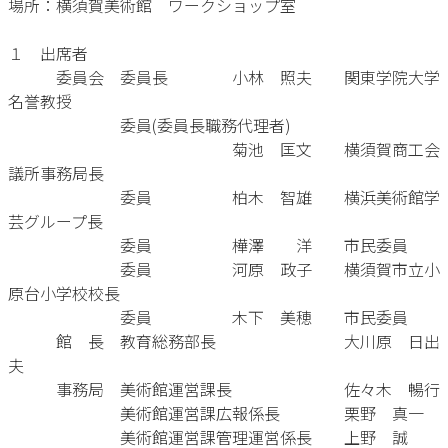
場所：横須賀美術館 ワークショップ室
１ 出席者
委員会 委員長 小林 照夫 関東学院大学
名誉教授
委員(委員長職務代理者)
菊池 匡文 横須賀商工会
議所事務局長
委員 柏木 智雄 横浜美術館学
芸グループ長
委員 樺澤 洋 市民委員
委員 河原 政子 横須賀市立小
原台小学校校長
委員 木下 美穂 市民委員
館 長 教育総務部長 大川原 日出
夫
事務局 美術館運営課長 佐々木 暢行
美術館運営課広報係長 栗野 真一
美術館運営課管理運営係長 上野 誠