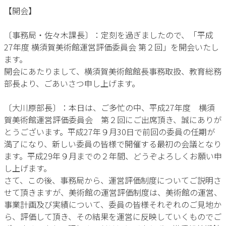
【開会】
〔事務局・佐々木課長〕：定刻を過ぎましたので、「平成
27年度 横須賀美術館運営評価委員会 第２回」を開会いたし
ます。
開会にあたりまして、横須賀美術館館長事務取扱、教育総務
部長より、ごあいさつ申し上げます。
〔大川原部長〕：本日は、ご多忙の中、平成27年度 横須
賀美術館運営評価委員会 第２回にご出席頂き、誠にありが
とうございます。平成27年９月30日で前回の委員の任期が
満了になり、新しい委員の皆様で開催する最初の会議となり
ます。平成29年９月までの２年間、どうぞよろしくお願い申
し上げます。
さて、この後、事務局から、運営評価制度についてご説明さ
せて頂きますが、美術館の運営評価制度は、美術館の運営、
事業計画及び実績について、委員の皆様それぞれのご見地か
ら、評価して頂き、その結果を運営に反映していくものでご