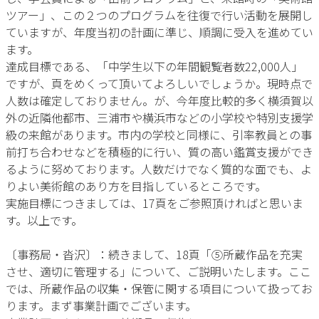
ツアー」、この２つのプログラムを往復で行い活動を展開し
ていますが、年度当初の計画に準じ、順調に受入を進めてい
ます。
達成目標である、「中学生以下の年間観覧者数22,000人」
ですが、頁をめくって頂いてよろしいでしょうか。現時点で
人数は確定しておりません。が、今年度比較的多く横須賀以
外の近隣他都市、三浦市や横浜市などの小学校や特別支援学
級の来館があります。市内の学校と同様に、引率教員との事
前打ち合わせなどを積極的に行い、質の高い鑑賞支援ができ
るように努めております。人数だけでなく質的な面でも、よ
りよい美術館のあり方を目指しているところです。
実施目標につきましては、17頁をご参照頂ければと思いま
す。以上です。
〔事務局・沓沢〕：続きまして、18頁「⑤所蔵作品を充実
させ、適切に管理する」について、ご説明いたします。ここ
では、所蔵作品の収集・保管に関する項目について扱ってお
ります。まず事業計画でございます。