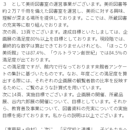
３ として美術図書室の運営事業がございます。美術図書等
約２万７千冊を備えた図書室を運営し、美術に対する興味、
理解が深まる場所を提供しております。ここでは、所蔵図書
の充実等に取り組んでおります。
次の頁、13頁でございます。達成目標といたしましては、企
画展の満足度80％以上を目標としております。現段階では、
最終的な数字は算出できておりませんけれども、「ほっこり
美術館」では87.4％、「ウルトラマン創世紀」では84.5％の
満足度が出ております。
この満足度ですが、館内で行なっております来館者アンケー
トの集計に基づいたものです。なお、年度ごとの満足度を算
出する際には、それぞれの企画展の観覧者数の比率を反映す
るために、ご覧のような計算式を用いています。
次に14頁、実施目標でございます。企画展の開催、所蔵品
展、谷内六郎展の開催について、目標としています。それか
ら、教育普及事業について、図書資料の充実についての実施
目標を掲げております。私からの説明は以上でございます。
〔事務局・中村〕：次に、「④学校と連携し、子どもたちへ