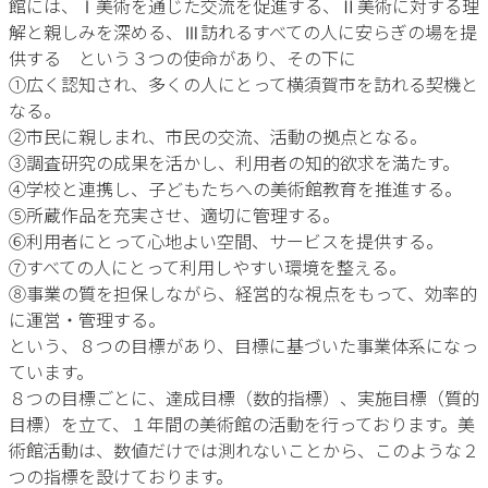
館には、Ⅰ美術を通じた交流を促進する、Ⅱ美術に対する理
解と親しみを深める、Ⅲ訪れるすべての人に安らぎの場を提
供する という３つの使命があり、その下に
①広く認知され、多くの人にとって横須賀市を訪れる契機と
なる。
②市民に親しまれ、市民の交流、活動の拠点となる。
③調査研究の成果を活かし、利用者の知的欲求を満たす。
④学校と連携し、子どもたちへの美術館教育を推進する。
⑤所蔵作品を充実させ、適切に管理する。
⑥利用者にとって心地よい空間、サービスを提供する。
⑦すべての人にとって利用しやすい環境を整える。
⑧事業の質を担保しながら、経営的な視点をもって、効率的
に運営・管理する。
という、８つの目標があり、目標に基づいた事業体系になっ
ています。
８つの目標ごとに、達成目標（数的指標）、実施目標（質的
目標）を立て、１年間の美術館の活動を行っております。美
術館活動は、数値だけでは測れないことから、このような２
つの指標を設けております。