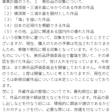
事業計画のうち、１ 美術品の収集について、
（１）横須賀・三浦半島にゆかりのある作家の作品
（２）横須賀・三浦半島を題材とした作品
（３）「海」を描いた作品
（４）日本の近現代を概観できる作品
（５）その他、上記に関連ある国内外の優れた作品
という収集方針に基づいて、収集を行なっているところでご
ざいますが、現在、購入のための予算は充当されておりませ
んため、寄贈や寄託に頼る収集となっています。そういった
ものについても、美術品評価委員会で審議を頂いて、その承
認を受けた作品について、受け入れを行なっています。今年
度は、まだ美術品評価委員会を開催しておりません。今年度
のうちに、１度は開催したいと考えておりますが、現在のと
ころは新規収蔵作品については未定ということになっており
ます。
次に２ 所蔵作品の管理についてです。優先順位に基づい
て、作品の修復や額装替えなどを行なっています。作品の貸
し出しなどを行なう前には、積極的に額装が適切であるかど
うかのチェックを行い、必要な際には、修繕を行なっていま