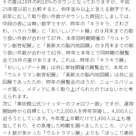
その差は28件の約18％のダウンとなっておりますが、平成
25年度以前と比較すると、例年並み以上と言える数字です。
前年に比して取り扱い件数がダウンした原因としましては、
中段の表には無い数字ですが、昨年の「キラキラ、ざわざ
わ、ハラハラ展」と「おいしいアート展」の９月末までの取
り扱い件数が合わせて87件、本年同時期開催の「ウルトラ
マン創世紀展」と「長新太の脳内地図展」の９月末までの取
り扱い件数が合わせて61件、昨年と本年とで同時期の展覧
会で26件の差があります。これは、昨年の「キラキラ展」
「おいしいアート展」は共に単独開催の展覧会で、本年の
「ウルトラマン創世紀展」「長新太の脳内地図展」は共に巡
回展であったため、昨年の展覧会のほうが、ニュースバリュ
ーが高く、メディアに多く取り上げられたのではないかと考
えられます。
次に「美術館公式ツイッターのフォロワー数」ですが、運用
開始時から目標としていた2,000人を昨年突破し、4,000人に
迫ろうとしています。今年度上半期だけで1,400人以上も増
加しており、その急増した時期を調べましたところ、リツイ
ート数が多かった「ウルトラマン展」よりも「ほっこり美術