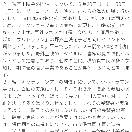
２「映画上映会の開催」について、８月29日（土）、30日
（日）に「グーニーズ」の上映を、こちらの海の広場で行い
ました。29日は288名の参加がありましたが、30日は雨天の
ため、ワークショップ室での実施に変更し、40名の参加と
なっています。野外シネマの日程に合わせ、企画展で取り上
げた「ウルトラマン」の野外上映を子ども向けイベントの一
環として行いました。平日でしたが、２日間で290名の参加
がありました。野外上映のスタイルは、当館の夏の恒例イベ
ントとして定着しており、近隣の住民、横須賀市民が多く参
加し、期待値の高い事業であることが裏付けられたと考えま
す。
３「親子ギャラリーツアーの開催」について、ウルトラマン
展では、２回の実施に対し、それぞれ３組、５組の参加があ
りました。いっぽう、ほっこり展では１回の実施に対し、３
組と決して多くはありませんでした。すべての展覧会で実施
するよりも、親子での参加にふさわしい内容の展覧会の際
に、確実に実施することが重要ではないかと考えています。
４「保育園との連携」について、市立保育園10園と連携
し、学芸員による「出前プログラム」と、来館時の「美術館