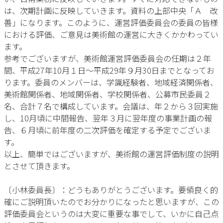
は、次期計画に反映していきます。資料の上部中央「Ａ 改
善」になります。このように、運営評価委員会の委員の皆様
における評価、ご意見は美術館の運営に大きくかかわってい
ます。
参考でございますが、美術館運営評価委員会の任期は２年
間、平成27年10月１日～平成29年９月30日までとなってお
ります。委員のメンバーは、学識経験者、地域経済関係者、
美術館関係者、地域関係者、学校関係者、公募市民委員２
名、合計７名で構成しています。会議は、年２から３回実施
し、10月頃に中間報告、翌年３月に翌年度の事業計画の報
告、６月頃に前年度の二次評価を確定する予定でございま
す。
以上、簡単ではございますが、美術館の運営評価制度の説明
とさせて頂きます。
〔小林委員長〕：どうもありがとうございます。要領良く的
確にご説明頂いたのでお分かりになったと思いますが、この
評価委員会というのは大変に重要な事でして、いかに自己点