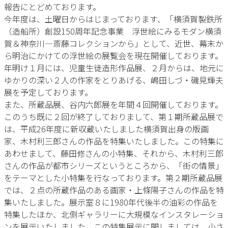
報告にとどめております。
今年度は、土曜日からはじまっております、「横須賀製鉄所
（造船所）創設150周年記念事業 浮世絵にみるモダン横須
賀＆神奈川―斎藤コレクションから」として、近世、幕末か
ら明治にかけての浮世絵の展覧会を現在開催しております。
年明け１月には、児童生徒造形作品展、２月からは、地元に
ゆかりの深い２人の作家をとりあげる、嶋田しづ・磯見輝夫
展を予定しております。
また、所蔵品展、谷内六郎展を年間４回開催しております。
このうち既に２回が終了しておりまして、第１期所蔵品展で
は、平成26年度に新収蔵いたしました横須賀出身の版画
家、木村利三郎さんの作品を特集いたしました。この特集に
あわせまして、藤田修さんの小特集、それから、木村利三郎
さんの作品が都市シリーズというところから、「街の情景」
をテーマとした小特集を行なっております。第２期所蔵品展
では、２点の所蔵作品のある画家・上條陽子さんの作品を特
集いたしました。展示室８に1980年代後半の油彩の作品を
特集したほか、北側ギャラリーに大規模なインスタレーショ
ンを展示いたしました。この特集展示に関しましては、小さ