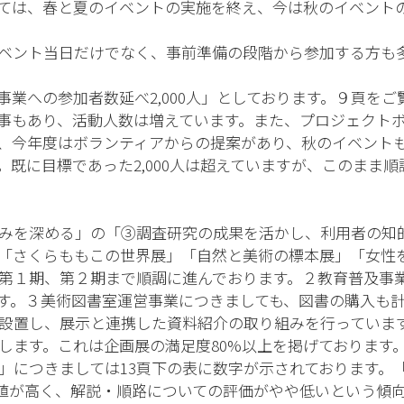
ては、春と夏のイベントの実施を終え、今は秋のイベントの
ベント当日だけでなく、事前準備の段階から参加する方も多
業への参加者数延べ2,000人」としております。９頁を
事もあり、活動人数は増えています。また、プロジェクト
、今年度はボランティアからの提案があり、秋のイベント
既に目標であった2,000人は超えていますが、このまま
みを深める」の「③調査研究の成果を活かし、利用者の知
「さくらももこの世界展」「自然と美術の標本展」「女性を
第１期、第２期まで順調に進んでおります。２教育普及事
す。３美術図書室運営事業につきましても、図書の購入も
設置し、展示と連携した資料紹介の取り組みを行っていま
たします。これは企画展の満足度80%以上を掲げております
につきましては13頁下の表に数字が示されております。「
数値が高く、解説・順路についての評価がやや低いという傾