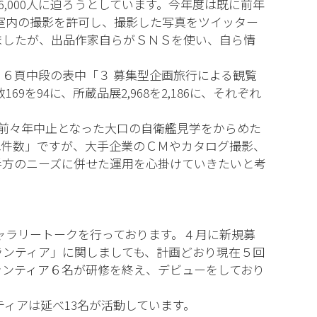
,000人に迫ろうとしています。今年度は既に前年
示室内の撮影を許可し、撮影した写真をツイッター
ましたが、出品作家自らがＳＮＳを使い、自ら情
６頁中段の表中「３ 募集型企画旅行による観覧
94に、所蔵品展2,968を2,186に、それぞれ
、前々年中止となった大口の自衛艦見学をからめた
れ件数」ですが、大手企業のＣＭやカタログ撮影、
手方のニーズに併せた運用を心掛けていきたいと考
ャラリートークを行っております。４月に新規募
ランティア」に関しましても、計画どおり現在５回
ランティア６名が研修を終え、デビューをしており
ィアは延べ13名が活動しています。