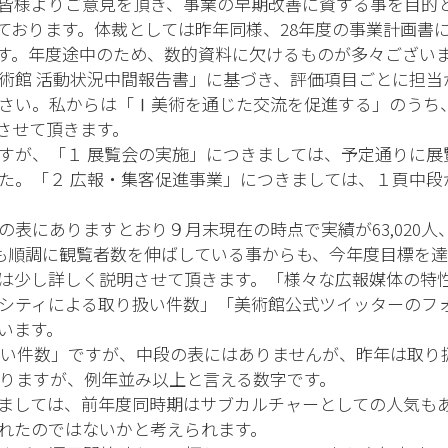
皆様よりご意見を頂き、事業の早期改善に資する事を目的
ております。体裁としては昨年同様、28年度の事業計画書
す。年度途中のため、数的資料に欠けるものが多々ござい
美術館 活動状況中間報告書」に基づき、評価項目ごとに担当
さい。私からは「Ⅰ美術を通じた交流を促進する」のうち
させて頂きます。
ですが、「１ 展覧会の実施」につきましては、予定通りに
た。「２ 広報・集客促進事業」につきましては、１頁中段
表にありますとおり９月末現在の時点で実績が63,020人
0月も順調に観覧者数を伸ばしている事からも、今年度目標を
は少し詳しく説明させて頂きます。「様々な広報媒体の特
シティによる取り扱い件数」「美術館公式ツイッターのフ
います。
扱い件数」ですが、中段の表にはありませんが、昨年は取り扱
ておりますが、例年並み以上と言える数字です。
ましては、前年度同時期はサブカルチャーとしての人気も
れたのではないかと考えられます。