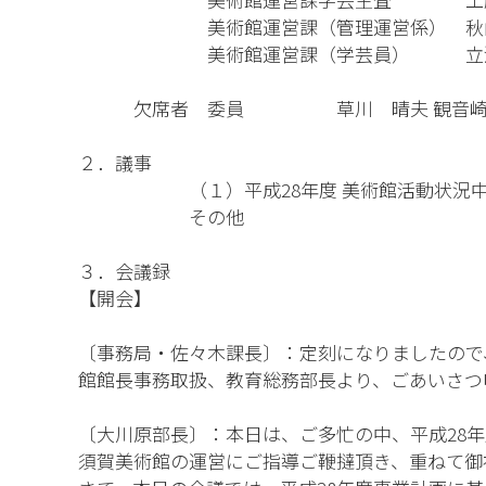
美術館運営課（管理運営係） 秋山
美術館運営課（学芸員） 立浪
欠席者 委員 草川 晴夫 観音崎京
２．議事
（１）平成28年度 美術館活動状況中
その他
３．会議録
【開会】
〔事務局・佐々木課長〕：定刻になりましたので、
館館長事務取扱、教育総務部長より、ごあいさつ
〔大川原部長〕：本日は、ご多忙の中、平成28
須賀美術館の運営にご指導ご鞭撻頂き、重ねて御