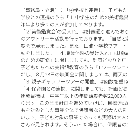
〔事務局・立浪〕：「④学校と連携し、子どもた
学校との連携のうち「１ 中学生のための美術鑑
昨年より多くの人が参加しております。
「２‘美術鑑賞会’の受入れ」は計画通り進んで
のアウトリーチ活動を行っております。「自然と美
覧会で展示しました。また、田浦小学校でアート
動をしました。「４ 職業体験の受け入れ」は順
のための研修」に関しましても、計画どおりと申
子どもたちへの美術館教育のうち「1 ワークシ
だし、８月28日の映画会に関しましては、雨天
「３ 親子ギャラリーツアーの開催」は回数を重
「４ 保育園との連携」に関しましても、計画ど
達成目標は「中学生以下の年間観覧者数22,00
ります。このまま計画を進めていけば、目標達成
もを対象とした事業全体で保護者などの大人の割
います。子ども対象の事業であっても実際は大人
さんが見られます。そういった場合に、保護者の