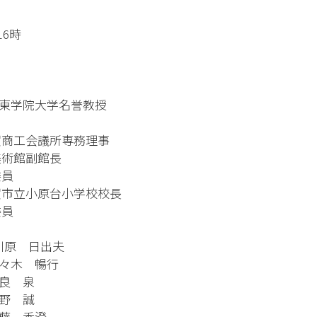
～16時
院大学名誉教授
議所専務理事
館副館長
員
原台小学校校長
員
 日出夫
木 暢行
 泉
 誠
 香澄