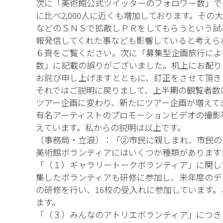
次に「美術館公式ツイッターのフォロワー数」です
に比べ2,000人に近くも増加しております。そ
などのＳＮＳで拡散しＰＲをしてもらうという試
報発信してくれた事なども影響していると考えら
６頁をご覧ください。次に「募集型企画旅行によ
数」に記載の誤りがございました。机上にお配りして
お詫び申し上げますとともに、訂正をさせて頂き
それではご説明に戻りまして、上半期の観覧者数
ツアー企画に変わり、新たにツアー企画が増えて
有名アーティストのプロモーションビデオの撮影
えています。私からの説明は以上です。
〔事務局・立浪〕：「②市民に親しまれ、市民の
美術館ボランティアにはいくつか種類があります
「（１）ギャラリートークボランティア」に関し
集したボランティアも研修に参加し、来年度のデ
の研修を行い、16校の受入れに参加しています
ます。
「（３）みんなのアトリエボランティア」につき