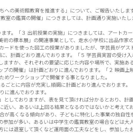
ちへの美術館教育を推進する」について、ご報告いたしま
賞教室の鑑賞の開催」につきましては、計画通り実施いたし
おります。「３ 出前授業の実施」につきましては、アートカ
術の標本展」の関連事業として、走水小学校に出品作家のpl
カードを使った図工の授業がありましたが、学芸員がゲス
調に、計画どおり進んでおります。「５ 学芸員実習の受け入
しますか、それぞれの要望に応じた内容や場所で、実施あ
ョップの開催」は計画どおりに進んでおります。「２ 映画上
のためワークショップで開催する事となりました。
ねるごとに内容が充実し順調に計画どおり進んでおります。
おりに進んでおります。
0人」としておりますが、表を見て頂ければ分かるとおり、
に近い、あるいは上回る結果となるのではないかと考えて
合が高くなる傾向があり、子どもに特化した事業の独自性
の参加が多い、あるいは中学生の鑑賞教室の場合などは大
方には退室して頂くなど運用面の工夫などをし、参加した