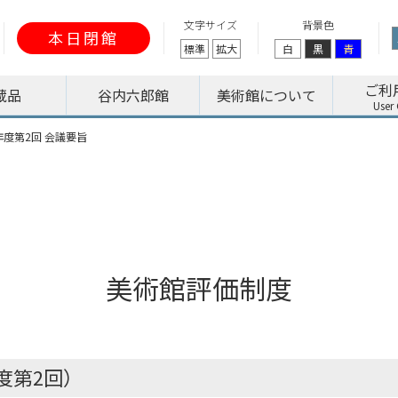
文字サイズ
背景色
本日閉館
標準
拡大
白
黒
青
ご利
蔵品
谷内六郎館
美術館について
年度第2回 会議要旨
美術館評価制度
度第2回）