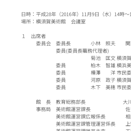
日時：平成28年（2016年）11月9日（水）14時
場所：横須賀美術館 会議室
１ 出席者
委員会 委員長 小林 照夫 関東学
委員(委員長職務代理者)
菊池 匡文 横須賀商工会
委員 柏木 智雄 横浜美術
委員 樺澤 洋 市民委
委員 河原 政子 横須賀市立小
委員 木下 美穂 市民委
館 長 教育総務部長 大川原
事務局 美術館運営課長 佐々
美術館運営課広報係長 相良
美術館運営課管理運営係長 上野
美術館運営課学芸主査 工藤