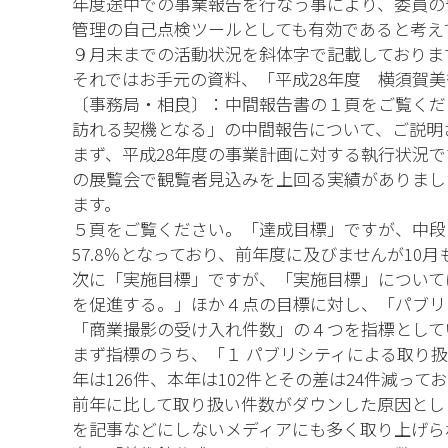
年度途中での事業報告を行なう事により、委員の
管理の自己点検ツールとしても有効であると考え
９月末までの活動状況を斜体字で記載しておりま
それではお手元の資料、「平成28年度 横須賀
〔事務局・相良〕：中間報告書の１頁をご覧くだ
訪れる契機となる」の中間報告について、ご説明
まず、平成28年度の事業計画に対する執行状況
の展覧会で観覧者見込みを上回る実績がありまし
ます。
５頁をご覧ください。「達成目標」ですが、中段の
57.8％となっており、前年度に及びませんが1
次に「実施目標」ですが、「実施目標」について
を促進する。」ほか４点の目標に対し、「パブリ
「商業撮影の受け入れ件数」の４つを指標として
まず指標のうち、「１ パブリシティによる取り
年は126件、本年は102件とその差は24件減っ
前年に比して取り扱い件数がダウンした原因とし
を記事などにしないメディアにも多く取り上げら