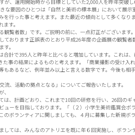
が、運用開始時から目標としていた2,000人を昨年突破し6
の大きな要因のひとつは「自然と美術の標本展」において展
みを行った事と考えます。また最近の傾向として多くなり
れます。
る観覧者数」です。ご説明の前に、一点訂正がございます。
おります正誤表のとおり平成26年度の企画展の観覧者数169を
ます。
は合計で395人と昨年と比べると増加しています。これは
きた事の結果によるものと考えます。「商業撮影の受け入
等もあるなど、例年並み以上と言える数字です。今後も相
交流、活動の拠点となる」についてご報告いたします。
が、
ては、計画どおり、これまで10回の研修を行い、26回のギ
ビューを目指しております。「（２）小学生美術鑑賞会ボ
。このボランティアに関しましても、４月に募集した新規ボ
ましては、みんなのアトリエを既に年６回実施し、ボランテ