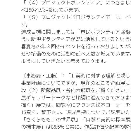
「（４）プロジェクトボランティア」につきまし
べ150名が活動しています。
「（５）プロジェクト当日ボランティア」は、イ
す。
達成目標に関しましては「市民ボランティア協働事
うに新規ボランティアが既に活動しているという
春夏冬の年３回のイベントを行っておりましたが
せや準備のために活動の延べ人数が増えています。
ようにしていきたいと考えております。
〔事務局・工藤〕：「Ⅱ美術に対する理解と親し
事業計画についてですが、現在のところ企画展は
段（２）所蔵品展・谷内六郎展をご覧ください。
展ギャラリートークなど順調に進んできておりま
描く」展では、閲覧室にフランス絵本コーナーを
13頁をご覧下さい。達成目標についてご説明い
「さくらももこの世界展」「自然と美術の標本展」
の標本展」は86.5%と共に、作品評価や配置の