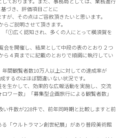
としております。また、事務局としては、業務進行
に基づき、評価項目ごとに
ますが、その点はご容赦頂きたいと思います。
からご説明させて頂きます。
、「①広く認知され、多くの人にとって横須賀を
展覧会を開催し、結果として中段の表のとおり２つ
から４頁までに記載のとおりで順調に執行してい
、年間観覧者数10万人以上に対しての達成率が
達成するのはほぼ間違いない状況です。
性を生かして、効果的な広報活動を実施し、交流
ォロワー数」「募集型企画旅行による観覧者数」
い件数が228件で、前年同時期と比較しますと前
ある「ウルトラマン創世紀展」があり普段美術館