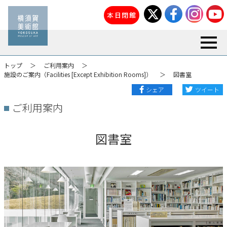
本日閉館
toggl
トップ
ご利用案内
施設のご案内（Facilities [Except Exhibition Rooms]）
図書室
シェア
ツイート
ご利用案内
図書室