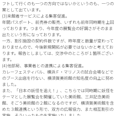
フトして行くのも一つの方向ではないかというのも、一つの
案として出ています。
(3)来館者サービスによる集客促進。
年間パスポート、前売券の販売、いずれも前年同時期を上回
っております。つまり、今年度の展覧会の好調さがそのまま
出たという形になっております。
一方、割引施設の契約件数ですが、昨年度と数量が変わって
おりませんので、今後新規開拓が必要ではないかと考えてお
ります。報告としましては、交渉中のところが１箇所ござい
ます。
(4)他部局、事業者との連携による集客促進。
カレーフェスティバル、横浜Ｆ・マリノスの試合会場などで
のブース出店を行ない、横須賀美術館の知名度の向上に努め
ました。
また、「日本の妖怪を追え！」、こちらでは同時期に妖怪を
テーマとした展覧会を開催していた美術館、三井記念美術
館、そごう美術館の２館になるのですが、横須賀美術館を含
めた３館連携という形で、双方の広報協力、また相互割引の
実施、そういったものを実施いたしました。