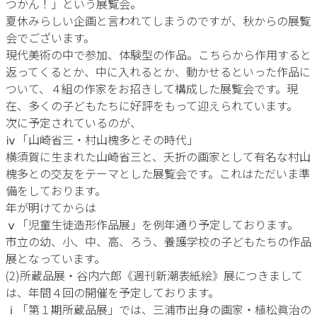
つかん！」という展覧会。
夏休みらしい企画と言われてしまうのですが、秋からの展覧
会でございます。
現代美術の中で参加、体験型の作品。こちらから作用すると
返ってくるとか、中に入れるとか、動かせるといった作品に
ついて、４組の作家をお招きして構成した展覧会です。現
在、多くの子どもたちに好評をもって迎えられています。
次に予定されているのが、
ⅳ「山崎省三・村山槐多とその時代」
横須賀に生まれた山崎省三と、夭折の画家として有名な村山
槐多との交友をテーマとした展覧会です。これはただいま準
備をしております。
年が明けてからは
ⅴ「児童生徒造形作品展」を例年通り予定しております。
市立の幼、小、中、高、ろう、養護学校の子どもたちの作品
展となっています。
(2)所蔵品展・谷内六郎《週刊新潮表紙絵》展につきまして
は、年間４回の開催を予定しております。
ⅰ「第１期所蔵品展」では、三浦市出身の画家・植松眞治の