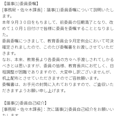
【議事(1)委員委嘱】
[事務局・佐々木課長]：議事(1)委員委嘱について説明いたし
ます。
本年９月３０日をもちまして、前委員の任期満了となり、改
めて１０月１日付けで皆様に委員を委嘱することとなりまし
た。
委員委嘱につきまして、教育委員会９月定例会において可決
確定されましたので、このたび委嘱書をお渡しさせていただ
きます。
なお、本来、教育長より各委員の方々へ手渡しされてしかる
べきとは思いますが、委員の皆様、教育長共にお忙しく、日
程調整が困難でありますので、大変申し訳ございませんが、
机上配布とさせていただきますのでご容赦願います。
委嘱書は、お手元の封筒に入れておりますので、ご査収いた
だきますようお願い申し上げます。
【議事(2)委員自己紹介】
[事務局・佐々木課長]：次に議事(2)委員自己紹介をお願いい
たします。