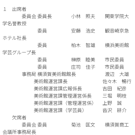
１ 出席者
委員会 委員長 小林 照夫 関東学院大
学名誉教授
委員 安藤 浩史 観音崎京急
ホテル社長
委員 柏木 智雄 横浜美術館
学芸グループ長
委員 榊原 睦美 市民委員
委員 庄司 佳子 市民委員
事務局 横須賀美術館館長 渡辺 大雄
美術館運営課長 佐々木 暢行
美術館運営課広報係長 吉田 紀彦
美術館運営課管理運営係長 三堀 明枝
美術館運営課（管理運営係） 上野 誠
美術館運営課（学芸員） 沓沢 耕介
欠席者
委員会 委員 菊池 匡文 横須賀商工
会議所事務局長