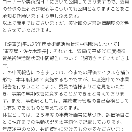
コーナーや美術館ＨＰにおいて公開しておりますので、委員
の皆様の氏名及び職名等についても公開となりますことをご
承知おき願いますよう申し添えます。
以上で簡単ではございますが、美術館の運営評価制度の説明
とさせていただきます。
【議事(5)平成25年度美術館活動状況中間報告について】
[事務局・佐々木課長]：それでは、議事(5)平成25年度横須
賀美術館活動状況中間報告についてご説明させていただきま
す。
この中間報告につきましては、今までの評価サイクルを補う
形で、本年度初めて実施するものですが、年度途中での事業
報告を行なうことにより、委員の皆様よりご意見をいただ
き、事業の早期改善に資することができると考えておりま
す。また、事務局としては、業務進行管理の自己点検として
も有効であるものと考えております。
体裁としては、２５年度の事業計画書に基づき、評価項目ご
とに現在までの活動状況を太字斜体で記載しております。
年度途中のため、数的資料に欠けるものが多々ございます