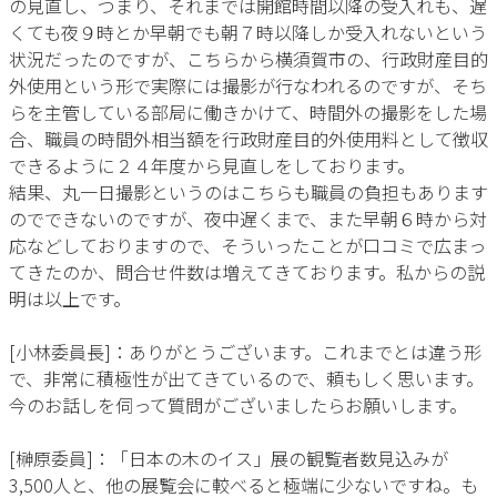
の見直し、つまり、それまでは開館時間以降の受入れも、遅
くても夜９時とか早朝でも朝７時以降しか受入れないという
状況だったのですが、こちらから横須賀市の、行政財産目的
外使用という形で実際には撮影が行なわれるのですが、そち
らを主管している部局に働きかけて、時間外の撮影をした場
合、職員の時間外相当額を行政財産目的外使用料として徴収
できるように２４年度から見直しをしております。
結果、丸一日撮影というのはこちらも職員の負担もあります
のでできないのですが、夜中遅くまで、また早朝６時から対
応などしておりますので、そういったことが口コミで広まっ
てきたのか、問合せ件数は増えてきております。私からの説
明は以上です。
[小林委員長]：ありがとうございます。これまでとは違う形
で、非常に積極性が出てきているので、頼もしく思います。
今のお話しを伺って質問がございましたらお願いします。
[榊原委員]：「日本の木のイス」展の観覧者数見込みが
3,500人と、他の展覧会に較べると極端に少ないですね。も