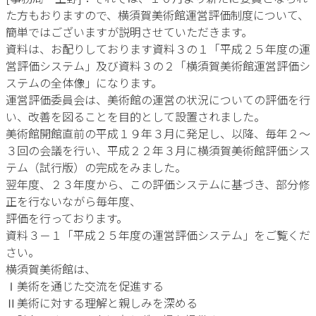
た方もおりますので、横須賀美術館運営評価制度について、
簡単ではございますが説明させていただきます。
資料は、お配りしております資料３の１「平成２５年度の運
営評価システム」及び資料３の２「横須賀美術館運営評価シ
ステムの全体像」になります。
運営評価委員会は、美術館の運営の状況についての評価を行
い、改善を図ることを目的として設置されました。
美術館開館直前の平成１９年３月に発足し、以降、毎年２～
３回の会議を行い、平成２２年３月に横須賀美術館評価シス
テム（試行版）の完成をみました。
翌年度、２３年度から、この評価システムに基づき、部分修
正を行ないながら毎年度、
評価を行っております。
資料３－１「平成２５年度の運営評価システム」をご覧くだ
さい。
横須賀美術館は、
Ⅰ美術を通じた交流を促進する
Ⅱ美術に対する理解と親しみを深める