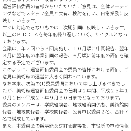
運営評価委員の皆様からいただいたご意見は、全体ミーティ
ングなどでスタッフ全員と共有、検討を行い、日常業務に反
映していきます。
すぐに対応できないものは、次期計画に反映していきます。
以上のＰ.Ｄ.Ｃ.Ａを毎年度繰り返していく、サイクルとなっ
ております。
会議は、年２回から３回実施し、１０月頃に中間報告、翌年
３月に翌年度の事業計画の報告、６月頃に前年度の評価を確
定する予定でございます。
このように、運営評価委員会の委員の皆様における評価、ご
意見は美術館の運営に大きく関わっています。
なお本来、次第の(1)委員委嘱において申し上げるべきでし
たが、美術館運営評価委員会の任期は２年間、平成２５年１
０月１日～平成２７年９月３０日までとなっております。
委員のメンバーは、学識経験者、地域経済関係者、美術館関
係者、地域関係者、学校関係者、公募市民委員２名、合計７
名で構成しています。
また、本委員会の議事録及び評価書等を、市役所の市政情報