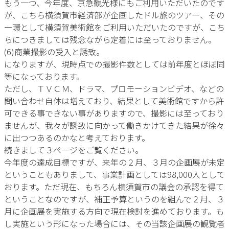
もう一つ、今年度、京急観光様にもご利用いただいたのです
が、こちら横須賀市経済部が企画したドル旅のツアー、その
一環として横須賀美術館をご利用いただいたのですが、こち
らにつきましては残念ながら定着には至っておりません。
(6)商業撮影の受入と誘致。
になりますが、現時点での撮影件数としては前年度とほぼ同
等になっております。
ただし、ＴＶＣＭ、ドラマ、プロモーションビデオ、などの
問い合わせ自体は増えており、結果として美術館ですから許
可できる事できない事がありますので、撮影には至っており
ませんが、我々が誘致に向かって働きかけてきた結果が徐々
に出つつあるのかなと考えております。
続きまして３ページをご覧ください。
今年度の達成目標ですが、来年の２月、３月の企画展が未定
ということもありまして、事業計画としては98,000人として
おります。ただ現在、もちろん横須賀市の議会の承認を得て
ということなのですが、補正予算というのを組んで２月、３
月に企画展を実施する方向で現在検討を進めております。も
し実施という形になった場合には、その当該企画展の観覧者