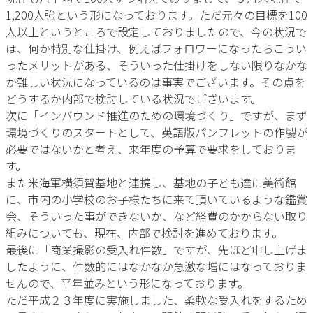
1,200人強という形になっております。ただ元々の目標を100
人以上というところで設定しておりましたので、今の状況で
は、何か特別な仕掛け、例えばフォロワーになったらこうい
ったメリットがある、そういった仕掛けをしない限りなかな
か難しい状況になっているのは事実でございます。その点を
どうするか内部で検討している状況でございます。
次に「インバウンド推進のための環境づくり」ですが、まず
環境づくりのスタートとして、英語版パンフレットの作製が
必要ではないかと考え、来年度の予算で要求をしておりま
す。
また米海軍横須賀基地と連携し、基地の子ども達に美術館
に、市内の小学校のお子様たちに来て頂いているような鑑賞
会、そういった事ができないか、など経費のかからない取り
組みについても、現在、内部で検討を進めております。
最後に「商業撮影の受入れ件数」ですが、先ほど申し上げま
したように、件数的にはなかなか急激な増にはなっておりま
せんので、平年並みという形になっております。
ただ平成２３年度に実施しました、柔軟な受入れをするため