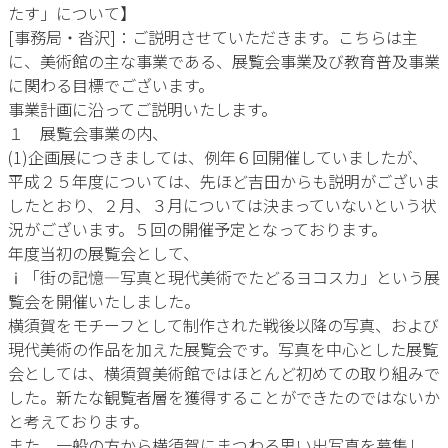
たす」について】
[事務局・沓沢]：ご説明させていただきます。こちらは主
に、美術館の主な事業である、展覧会事業及び教育普及事業
に関わる目標でございます。
事業計画に沿ってご説明いたします。
１ 展覧会事業の内、
(1)企画展につきましては、例年６回開催していましたが、
平成２５年度については、先ほど吉田からも説明がございま
したとおり、２月、３月については決まっていないという状
況がございます。５回の開催予定となっております。
年度当初の展覧会として、
ⅰ「街の記憶―写真と現代美術でたどるヨコスカ」という展
覧会を開催いたしました。
横須賀をモチーフとして制作された戦後以降の写真、および
現代美術の作品を加えた展覧会です。写真を中心とした展覧
会としては、横須賀美術館ではほとんど初めての取り組みで
した。新たな観覧者層を獲得することができたのではないか
と考えております。
また、一般の方から横須賀にまつわる思い出写真を募集し、