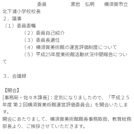
委員 黒岩 弘明 横須賀市立
北下浦小学校校長
２．議事
（１）委員委嘱
（２）委員自己紹介
（３）委員長選任
（４）横須賀美術館の運営評価制度について
（５）平成25年度美術館活動状況中間報告につい
て
３．会議録
【開会】
[事務局・佐々木課長]：定刻になりましたので、「平成２５
年度 第２回横須賀美術館運営評価委員会」を開会いたしま
す。
開会にあたりまして、横須賀美術館館長事務取扱、教育総務
部長より、ご挨拶させていただきます。