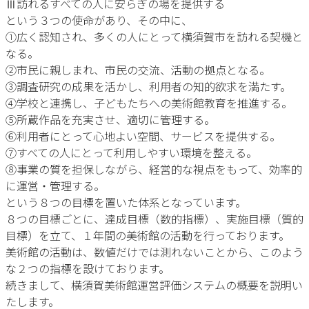
Ⅲ訪れるすべての人に安らぎの場を提供する
という３つの使命があり、その中に、
①広く認知され、多くの人にとって横須賀市を訪れる契機と
なる。
②市民に親しまれ、市民の交流、活動の拠点となる。
③調査研究の成果を活かし、利用者の知的欲求を満たす。
④学校と連携し、子どもたちへの美術館教育を推進する。
⑤所蔵作品を充実させ、適切に管理する。
⑥利用者にとって心地よい空間、サービスを提供する。
⑦すべての人にとって利用しやすい環境を整える。
⑧事業の質を担保しながら、経営的な視点をもって、効率的
に運営・管理する。
という８つの目標を置いた体系となっています。
８つの目標ごとに、達成目標（数的指標）、実施目標（質的
目標）を立て、１年間の美術館の活動を行っております。
美術館の活動は、数値だけでは測れないことから、このよう
な２つの指標を設けております。
続きまして、横須賀美術館運営評価システムの概要を説明い
たします。